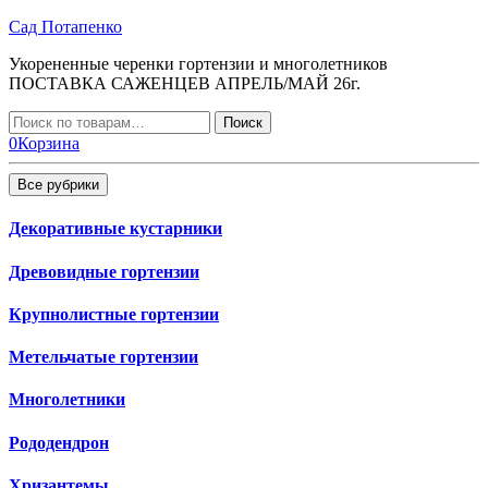
Перейти
Сад Потапенко
к
Укорененные черенки гортензии и многолетников
содержимому
ПОСТАВКА САЖЕНЦЕВ АПРЕЛЬ/МАЙ 26г.
Искать:
Поиск
0
Корзина
Все рубрики
Декоративные кустарники
Древовидные гортензии
Крупнолистные гортензии
Метельчатые гортензии
Многолетники
Рододендрон
Хризантемы